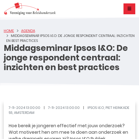
HOME
AGENDA
MIDDAGSEMINAR IPSOS I&O: DE JONGE RESPONDENT CENTRAAL: INZICHTEN
EN BEST PRACTICES
Middagseminar Ipsos I&O: De
jonge respondent centraal:
inzichten en best practices
7-11-2024 13:00:00
7-11-2024 13:00:00
IPSOS I&O, PIET HEINKADE
55, AMSTERDAM
Hoe bereik je jongeren effectief met jouw onderzoek?
Wat motiveert hen om mee te doen aan onderzoek en
welke drempels ervaren zij? Ipsos I&O Publiek