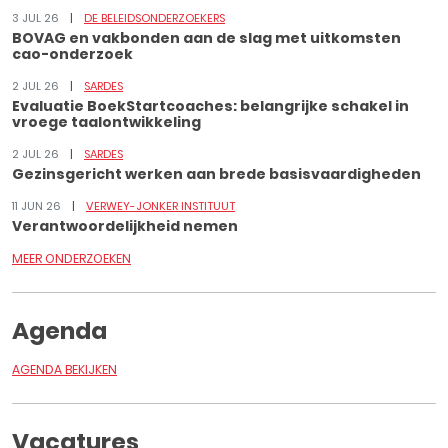
3 JUL 26
DE BELEIDSONDERZOEKERS
BOVAG en vakbonden aan de slag met uitkomsten
cao-onderzoek
2 JUL 26
SARDES
Evaluatie BoekStartcoaches: belangrijke schakel in
vroege taalontwikkeling
2 JUL 26
SARDES
Gezinsgericht werken aan brede basisvaardigheden
11 JUN 26
VERWEY-JONKER INSTITUUT
Verantwoordelijkheid nemen
MEER ONDERZOEKEN
Agenda
AGENDA BEKIJKEN
Vacatures