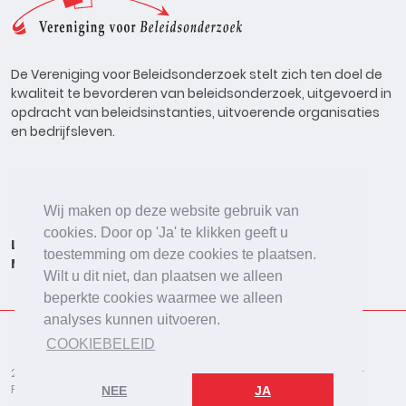
De Vereniging voor Beleidsonderzoek stelt zich ten doel de
kwaliteit te bevorderen van beleidsonderzoek, uitgevoerd in
opdracht van beleidsinstanties, uitvoerende organisaties
en bedrijfsleven.
Wij maken op deze website gebruik van
cookies. Door op 'Ja' te klikken geeft u
Lid worden
Onderzoeken
Agenda
Vacatures
toestemming om deze cookies te plaatsen.
Meldpunt
Beleidsonderzoek Online
Wilt u dit niet, dan plaatsen we alleen
beperkte cookies waarmee we alleen
analyses kunnen uitvoeren.
COOKIEBELEID
2026 © De Vereniging voor Beleidsonderzoek
Disclaimer
Privacybeleid
Cookies
NEE
JA