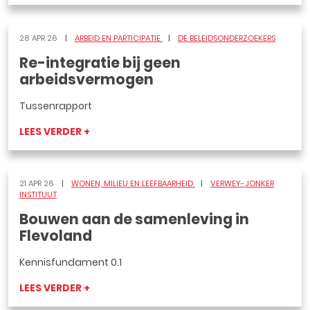
28 APR 26
ARBEID EN PARTICIPATIE
DE BELEIDSONDERZOEKERS
Re-integratie bij geen
arbeidsvermogen
Tussenrapport
LEES VERDER +
21 APR 26
WONEN, MILIEU EN LEEFBAARHEID
VERWEY-JONKER
INSTITUUT
Bouwen aan de samenleving in
Flevoland
Kennisfundament 0.1
LEES VERDER +