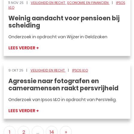
11 NOV 25
VEILIGHEID EN RECHT
ECONOMIE EN FINANCIËN
IPSOS
I&O
Weinig aandacht voor pensioen bij
scheiding
Onderzoek in opdracht van Wijzer in Geldzaken
LEES VERDER +
9 OKT 25
VEILIGHEID EN RECHT
IPSOS I&O
Agressie naar fotografen en
cameramensen raakt persvrijheid
Onderzoek van Ipsos I&O in opdracht van PersVeilig.
LEES VERDER +
1
2
...
14
»