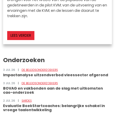
gedetineerden in de pilot KVM; van de uitvoering van en
ervaringen met de KVM; en de lessen die daaruit te
trekken zijn.
LEES VERDER
Onderzoeken
3 JUL 26
DE BELEIDSONDERZOEKERS
Impactanalyse uitzendverbod vleessector afgerond
3 JUL 26
DE BELEIDSONDERZOEKERS
BOVAG en vakbonden aan de slag met uitkomsten
cao-onderzoek
2 JUL 26
SARDES
Evaluatie BoekStartcoaches: belangrijke schakel in
vroege taalontwikkeling