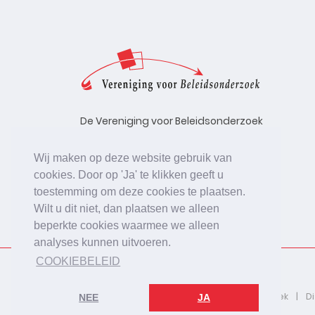
De Vereniging voor Beleidsonderzoek
stelt zich ten doel de kwaliteit te
bevorderen van beleidsonderzoek,
Wij maken op deze website gebruik van
uitgevoerd in opdracht van
cookies. Door op 'Ja' te klikken geeft u
beleidsinstanties, uitvoerende
toestemming om deze cookies te plaatsen.
organisaties en bedrijfsleven.
Wilt u dit niet, dan plaatsen we alleen
beperkte cookies waarmee we alleen
analyses kunnen uitvoeren.
COOKIEBELEID
2026 © De Vereniging voor Beleidsonderzoek
D
NEE
JA