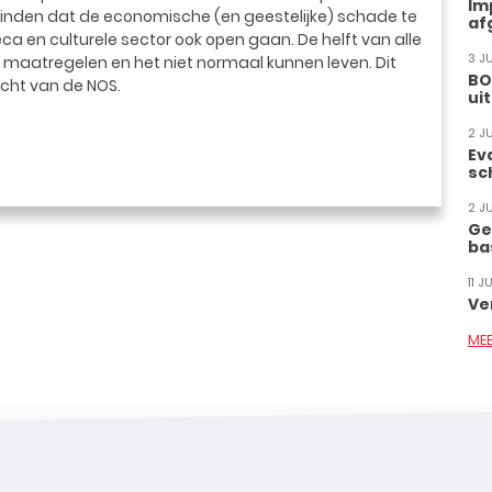
Im
vinden dat de economische (en geestelijke) schade te
af
ca en culturele sector ook open gaan. De helft van alle
3 J
 maatregelen en het niet normaal kunnen leven. Dit
BO
acht van de NOS.
ui
2 J
Ev
sc
2 J
Ge
ba
11 
Ve
ME