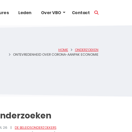
TOON ZOEKBALK
ures
Leden
Over VBO
Contact
HOME
ONDERZOEKEN
ONTEVREDENHEID OVER CORONA-AANPAK ECONOMIE
nderzoeken
UL 26
DE BELEIDSONDERZOEKERS