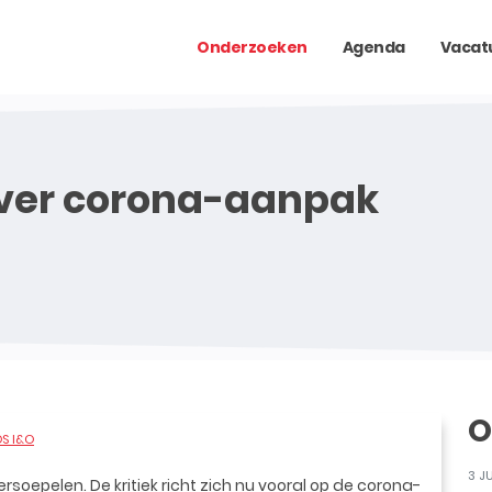
Onderzoeken
Agenda
Vacat
ver corona-aanpak
O
OS I&O
3 J
rsoepelen. De kritiek richt zich nu vooral op de corona-