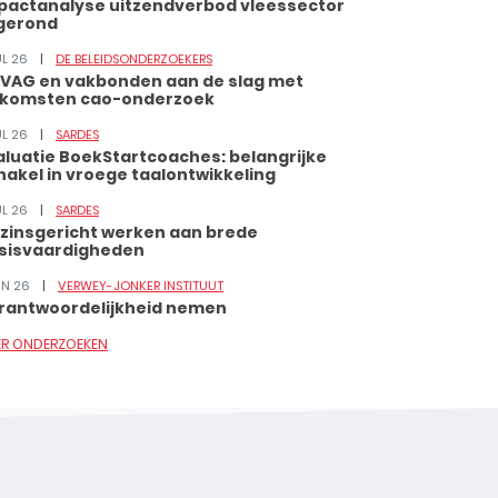
pactanalyse uitzendverbod vleessector
gerond
UL 26
DE BELEIDSONDERZOEKERS
VAG en vakbonden aan de slag met
tkomsten cao-onderzoek
UL 26
SARDES
aluatie BoekStartcoaches: belangrijke
hakel in vroege taalontwikkeling
UL 26
SARDES
zinsgericht werken aan brede
sisvaardigheden
JUN 26
VERWEY-JONKER INSTITUUT
rantwoordelijkheid nemen
ER ONDERZOEKEN