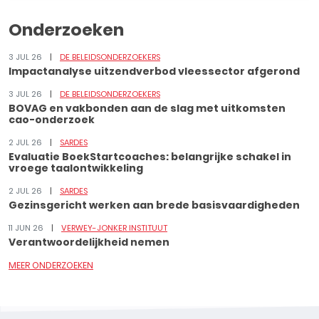
Onderzoeken
3 JUL 26
DE BELEIDSONDERZOEKERS
Impactanalyse uitzendverbod vleessector afgerond
3 JUL 26
DE BELEIDSONDERZOEKERS
BOVAG en vakbonden aan de slag met uitkomsten
cao-onderzoek
2 JUL 26
SARDES
Evaluatie BoekStartcoaches: belangrijke schakel in
vroege taalontwikkeling
2 JUL 26
SARDES
Gezinsgericht werken aan brede basisvaardigheden
11 JUN 26
VERWEY-JONKER INSTITUUT
Verantwoordelijkheid nemen
MEER ONDERZOEKEN