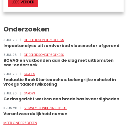
LEES VERDER
Onderzoeken
3 JUL 26
DE BELEIDSONDERZOEKERS
Impactanalyse uitzendverbod vleessector afgerond
3 JUL 26
DE BELEIDSONDERZOEKERS
BOVAG en vakbonden aan de slag met uitkomsten
cao-onderzoek
2 JUL 26
SARDES
Evaluatie BoekStartcoaches: belangrijke schakel in
vroege taalontwikkeling
2 JUL 26
SARDES
Gezinsgericht werken aan brede basisvaardigheden
11 JUN 26
VERWEY-JONKER INSTITUUT
Verantwoordelijkheid nemen
MEER ONDERZOEKEN