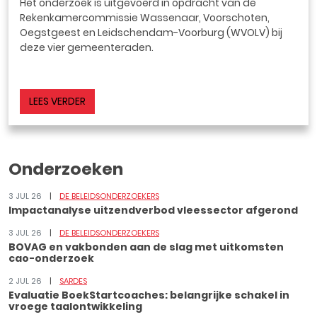
Het onderzoek is uitgevoerd in opdracht van de
Rekenkamercommissie Wassenaar, Voorschoten,
Oegstgeest en Leidschendam-Voorburg (WVOLV) bij
deze vier gemeenteraden.
LEES VERDER
Onderzoeken
3 JUL 26
DE BELEIDSONDERZOEKERS
Impactanalyse uitzendverbod vleessector afgerond
3 JUL 26
DE BELEIDSONDERZOEKERS
BOVAG en vakbonden aan de slag met uitkomsten
cao-onderzoek
2 JUL 26
SARDES
Evaluatie BoekStartcoaches: belangrijke schakel in
vroege taalontwikkeling