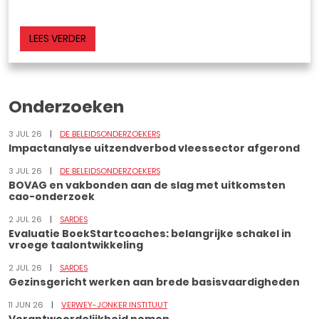
LEES VERDER
Onderzoeken
3 JUL 26
DE BELEIDSONDERZOEKERS
Impactanalyse uitzendverbod vleessector afgerond
3 JUL 26
DE BELEIDSONDERZOEKERS
BOVAG en vakbonden aan de slag met uitkomsten
cao-onderzoek
2 JUL 26
SARDES
Evaluatie BoekStartcoaches: belangrijke schakel in
vroege taalontwikkeling
2 JUL 26
SARDES
Gezinsgericht werken aan brede basisvaardigheden
11 JUN 26
VERWEY-JONKER INSTITUUT