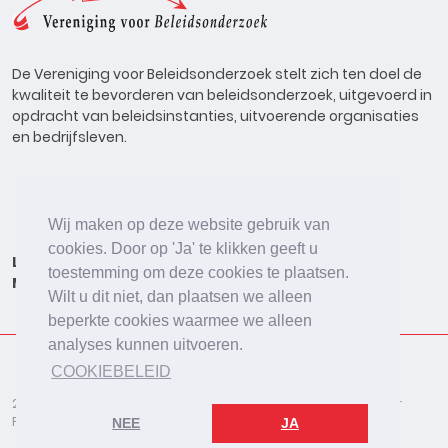
De Vereniging voor Beleidsonderzoek stelt zich ten doel de
kwaliteit te bevorderen van beleidsonderzoek, uitgevoerd in
opdracht van beleidsinstanties, uitvoerende organisaties
en bedrijfsleven.
Wij maken op deze website gebruik van
cookies. Door op 'Ja' te klikken geeft u
Lid worden
Onderzoeken
Agenda
Vacatures
toestemming om deze cookies te plaatsen.
Meldpunt
Beleidsonderzoek Online
Wilt u dit niet, dan plaatsen we alleen
beperkte cookies waarmee we alleen
analyses kunnen uitvoeren.
COOKIEBELEID
2026 © De Vereniging voor Beleidsonderzoek
Disclaimer
Privacybeleid
Cookies
NEE
JA