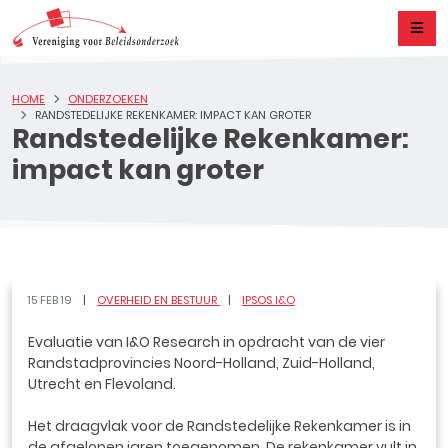
HOME
ONDERZOEKEN
RANDSTEDELIJKE REKENKAMER: IMPACT KAN GROTER
Randstedelijke Rekenkamer:
impact kan groter
15 FEB 19
OVERHEID EN BESTUUR
IPSOS I&O
Evaluatie van I&O Research in opdracht van de vier
Randstadprovincies Noord-Holland, Zuid-Holland,
Utrecht en Flevoland.
Het draagvlak voor de Randstedelijke Rekenkamer is in
de afgelopen jaren toegenomen. De rekenkamer vult in