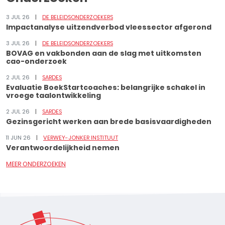
3 JUL 26
DE BELEIDSONDERZOEKERS
Impactanalyse uitzendverbod vleessector afgerond
3 JUL 26
DE BELEIDSONDERZOEKERS
BOVAG en vakbonden aan de slag met uitkomsten
cao-onderzoek
2 JUL 26
SARDES
Evaluatie BoekStartcoaches: belangrijke schakel in
vroege taalontwikkeling
2 JUL 26
SARDES
Gezinsgericht werken aan brede basisvaardigheden
11 JUN 26
VERWEY-JONKER INSTITUUT
Verantwoordelijkheid nemen
MEER ONDERZOEKEN