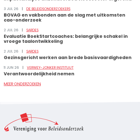
3 JUL 26
DE BELEIDSONDERZOEKERS
BOVAG en vakbonden aan de slag met uitkomsten
cao-onderzoek
2 JUL 26
SARDES
Evaluatie BoekStartcoaches: belangrijke schakel in
vroege taalontwikkeling
2 JUL 26
SARDES
Gezinsgericht werken aan brede basisvaardigheden
11 JUN 26
VERWEY-JONKER INSTITUUT
Verantwoordelijkheid nemen
MEER ONDERZOEKEN