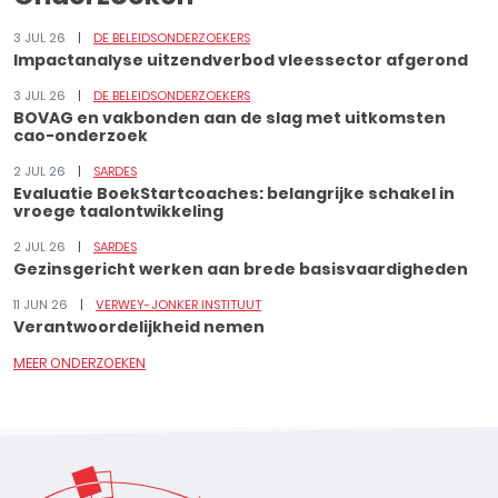
3 JUL 26
DE BELEIDSONDERZOEKERS
Impactanalyse uitzendverbod vleessector afgerond
3 JUL 26
DE BELEIDSONDERZOEKERS
BOVAG en vakbonden aan de slag met uitkomsten
cao-onderzoek
2 JUL 26
SARDES
Evaluatie BoekStartcoaches: belangrijke schakel in
vroege taalontwikkeling
2 JUL 26
SARDES
Gezinsgericht werken aan brede basisvaardigheden
11 JUN 26
VERWEY-JONKER INSTITUUT
Verantwoordelijkheid nemen
MEER ONDERZOEKEN