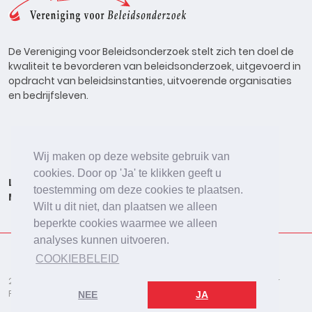
De Vereniging voor Beleidsonderzoek stelt zich ten doel de
kwaliteit te bevorderen van beleidsonderzoek, uitgevoerd in
opdracht van beleidsinstanties, uitvoerende organisaties
en bedrijfsleven.
Wij maken op deze website gebruik van
cookies. Door op 'Ja' te klikken geeft u
Lid worden
Onderzoeken
Agenda
Vacatures
toestemming om deze cookies te plaatsen.
Meldpunt
Beleidsonderzoek Online
Wilt u dit niet, dan plaatsen we alleen
beperkte cookies waarmee we alleen
analyses kunnen uitvoeren.
COOKIEBELEID
2026 © De Vereniging voor Beleidsonderzoek
Disclaimer
Privacybeleid
Cookies
NEE
JA