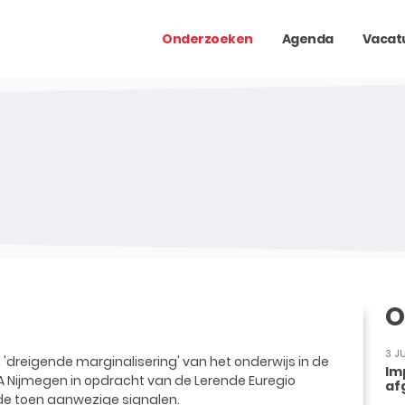
Onderzoeken
Agenda
Vacat
O
3 J
n 'dreigende marginalisering' van het onderwijs in de
Im
KBA Nijmegen in opdracht van de Lerende Euregio
af
de toen aanwezige signalen.