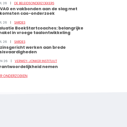
UL 26
DE BELEIDSONDERZOEKERS
VAG en vakbonden aan de slag met
tkomsten cao-onderzoek
UL 26
SARDES
aluatie BoekStartcoaches: belangrijke
hakel in vroege taalontwikkeling
UL 26
SARDES
zinsgericht werken aan brede
sisvaardigheden
JUN 26
VERWEY-JONKER INSTITUUT
rantwoordelijkheid nemen
ER ONDERZOEKEN