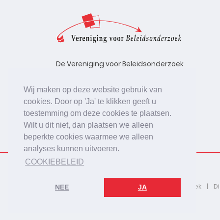
De Vereniging voor Beleidsonderzoek
stelt zich ten doel de kwaliteit te
bevorderen van beleidsonderzoek,
Wij maken op deze website gebruik van
uitgevoerd in opdracht van
cookies. Door op 'Ja' te klikken geeft u
beleidsinstanties, uitvoerende
toestemming om deze cookies te plaatsen.
organisaties en bedrijfsleven.
Wilt u dit niet, dan plaatsen we alleen
beperkte cookies waarmee we alleen
analyses kunnen uitvoeren.
COOKIEBELEID
2026 © De Vereniging voor Beleidsonderzoek
D
NEE
JA