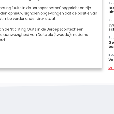
3 J
hting ‘Duits in de Beroepscontext’ opgericht en zijn
BO
ui
orden opnieuw signalen opgevangen dat de positie van
t mbo verder onder druk staat.
2 J
Ev
an de Stichting ‘Duits in de Beroepscontext’ een
sc
de aanwezigheid van Duits als (tweede) moderne
2 J
erd.
Ge
ba
11 
Ve
ME