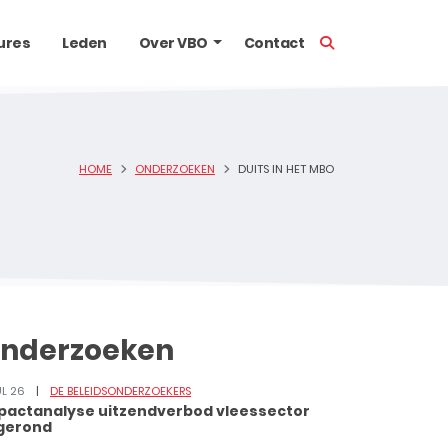
TOON ZOEKBALK
ures
Leden
Over VBO
Contact
HOME
ONDERZOEKEN
DUITS IN HET MBO
nderzoeken
UL 26
DE BELEIDSONDERZOEKERS
pactanalyse uitzendverbod vleessector
gerond