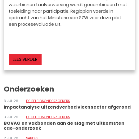
waarbinnen taalverwerving wordt gecombineerd met
toeleiding naar participatie. Regioplan voerde in
opdracht van het Ministerie van SZW voor deze pilot
een procesevaluatie uit.
LEES VERDER
Onderzoeken
3 JUL 26
DE BELEIDSONDERZOEKERS
Impactanalyse uitzendverbod vleessector afgerond
3 JUL 26
DE BELEIDSONDERZOEKERS
BOVAG en vakbonden aan de slag met uitkomsten
cao-onderzoek
2 JUL 26
SARDES