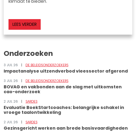
klimaat te bieden.
LEES VERDER
Onderzoeken
3 JUL 26
DE BELEIDSONDERZOEKERS
Impactanalyse uitzendverbod vleessector afgerond
3 JUL 26
DE BELEIDSONDERZOEKERS
BOVAG en vakbonden aan de slag met uitkomsten
cao-onderzoek
2 JUL 26
SARDES
Evaluatie BoekStartcoaches: belangrijke schakel in
vroege taalontwikkeling
2 JUL 26
SARDES
Gezinsgericht werken aan brede basisvaardigheden