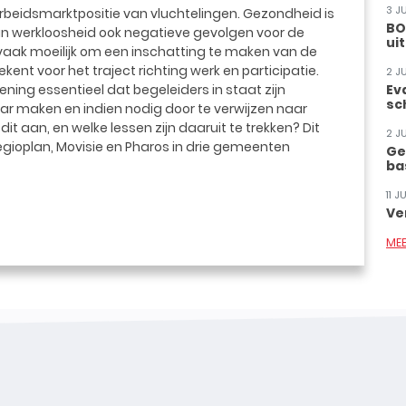
3 J
 arbeidsmarktpositie van vluchtelingen. Gezondheid is
BO
n werkloosheid ook negatieve gevolgen voor de
ui
aak moeilijk om een inschatting te maken van de
ent voor het traject richting werk en participatie.
2 J
lening essentieel dat begeleiders in staat zijn
Ev
sc
aar maken en indien nodig door te verwijzen naar
t aan, en welke lessen zijn daaruit te trekken? Dit
2 J
egioplan, Movisie en Pharos in drie gemeenten
Ge
ba
11 
Ve
ME