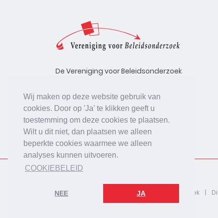
De Vereniging voor Beleidsonderzoek
stelt zich ten doel de kwaliteit te
bevorderen van beleidsonderzoek,
Wij maken op deze website gebruik van
uitgevoerd in opdracht van
cookies. Door op 'Ja' te klikken geeft u
beleidsinstanties, uitvoerende
toestemming om deze cookies te plaatsen.
organisaties en bedrijfsleven.
Wilt u dit niet, dan plaatsen we alleen
beperkte cookies waarmee we alleen
analyses kunnen uitvoeren.
COOKIEBELEID
2026 © De Vereniging voor Beleidsonderzoek
D
NEE
JA