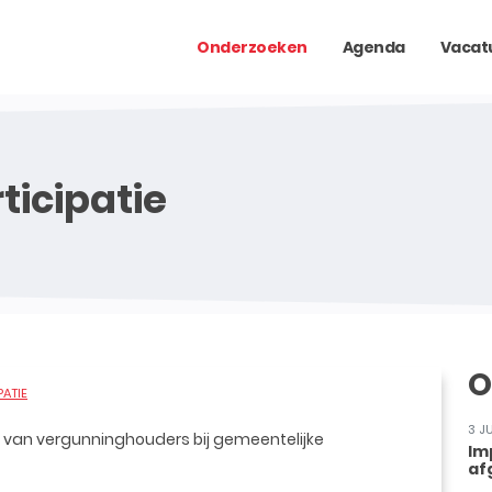
Onderzoeken
Agenda
Vacat
ticipatie
O
PATIE
3 J
 van vergunninghouders bij gemeentelijke
Im
af