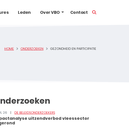
TOON ZOEKBALK
ures
Leden
Over VBO
Contact
HOME
ONDERZOEKEN
GEZONDHEID EN PARTICIPATIE
nderzoeken
UL 26
DE BELEIDSONDERZOEKERS
pactanalyse uitzendverbod vleessector
gerond