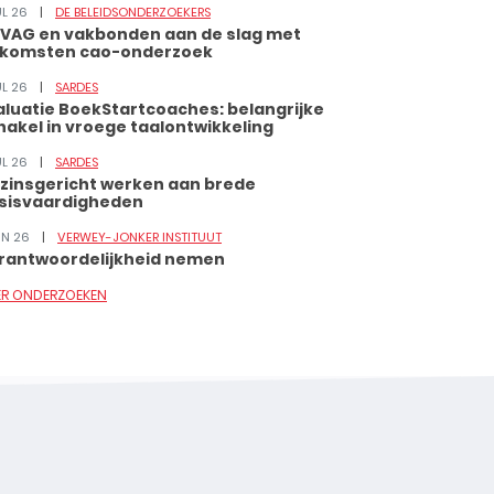
UL 26
DE BELEIDSONDERZOEKERS
VAG en vakbonden aan de slag met
tkomsten cao-onderzoek
UL 26
SARDES
aluatie BoekStartcoaches: belangrijke
hakel in vroege taalontwikkeling
UL 26
SARDES
zinsgericht werken aan brede
sisvaardigheden
JUN 26
VERWEY-JONKER INSTITUUT
rantwoordelijkheid nemen
ER ONDERZOEKEN