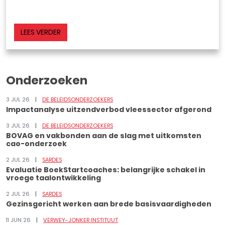
LEES VERDER
Onderzoeken
3 JUL 26
DE BELEIDSONDERZOEKERS
Impactanalyse uitzendverbod vleessector afgerond
3 JUL 26
DE BELEIDSONDERZOEKERS
BOVAG en vakbonden aan de slag met uitkomsten
cao-onderzoek
2 JUL 26
SARDES
Evaluatie BoekStartcoaches: belangrijke schakel in
vroege taalontwikkeling
2 JUL 26
SARDES
Gezinsgericht werken aan brede basisvaardigheden
11 JUN 26
VERWEY-JONKER INSTITUUT