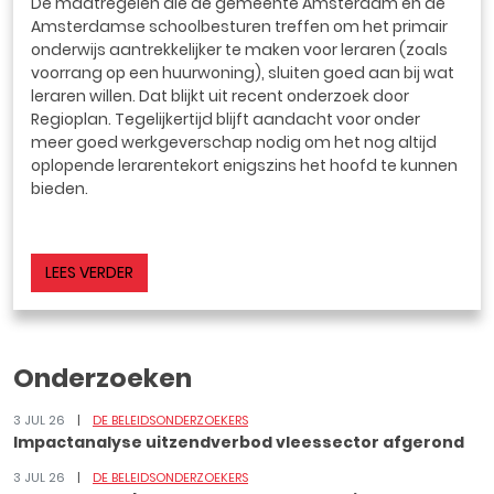
De maatregelen die de gemeente Amsterdam en de
Amsterdamse schoolbesturen treffen om het primair
onderwijs aantrekkelijker te maken voor leraren (zoals
voorrang op een huurwoning), sluiten goed aan bij wat
leraren willen. Dat blijkt uit recent onderzoek door
Regioplan. Tegelijkertijd blijft aandacht voor onder
meer goed werkgeverschap nodig om het nog altijd
oplopende lerarentekort enigszins het hoofd te kunnen
bieden.
LEES VERDER
Onderzoeken
3 JUL 26
DE BELEIDSONDERZOEKERS
Impactanalyse uitzendverbod vleessector afgerond
3 JUL 26
DE BELEIDSONDERZOEKERS