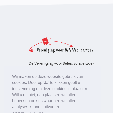
De Vereniging voor Beleidsonderzoek
stelt zich ten doel de kwaliteit te
bevorderen van beleidsonderzoek,
Wij maken op deze website gebruik van
uitgevoerd in opdracht van
cookies. Door op 'Ja' te klikken geeft u
beleidsinstanties, uitvoerende
toestemming om deze cookies te plaatsen.
organisaties en bedrijfsleven.
Wilt u dit niet, dan plaatsen we alleen
beperkte cookies waarmee we alleen
analyses kunnen uitvoeren.