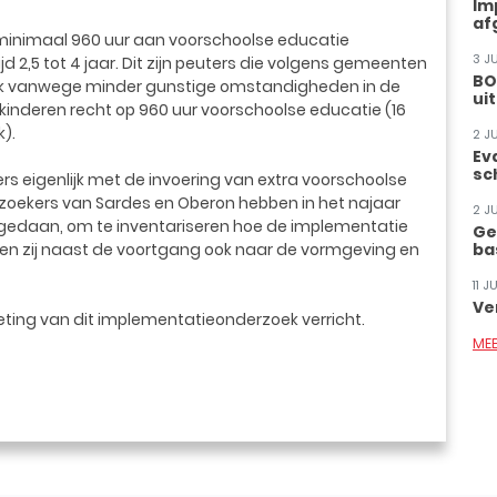
Im
af
inimaal 960 uur aan voorschoolse educatie
3 J
d 2,5 tot 4 jaar. Dit zijn peuters die volgens gemeenten
BO
aak vanwege minder gunstige omstandigheden in de
ui
kinderen recht op 960 uur voorschoolse educatie (16
k).
2 J
Ev
sc
s eigenlijk met de invoering van extra voorschoolse
zoekers van Sardes en Oberon hebben in het najaar
2 J
 gedaan, om te inventariseren hoe de implementatie
Ge
eken zij naast de voortgang ook naar de vormgeving en
ba
11 
Ve
eting van dit implementatieonderzoek verricht.
ME