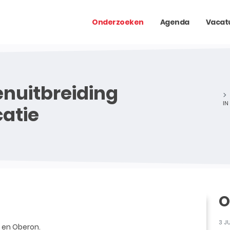
Onderzoeken
Agenda
Vacat
nuitbreiding
IN
atie
O
3 J
 en Oberon.