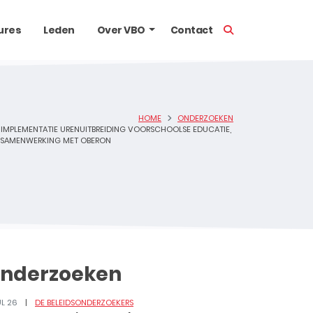
TOON ZOEKBALK
ures
Leden
Over VBO
Contact
HOME
ONDERZOEKEN
IMPLEMENTATIE URENUITBREIDING VOORSCHOOLSE EDUCATIE,
 SAMENWERKING MET OBERON
nderzoeken
UL 26
DE BELEIDSONDERZOEKERS