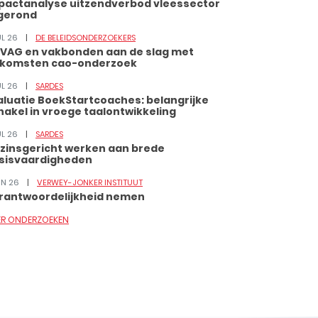
pactanalyse uitzendverbod vleessector
gerond
UL 26
DE BELEIDSONDERZOEKERS
VAG en vakbonden aan de slag met
tkomsten cao-onderzoek
UL 26
SARDES
aluatie BoekStartcoaches: belangrijke
hakel in vroege taalontwikkeling
UL 26
SARDES
zinsgericht werken aan brede
sisvaardigheden
JUN 26
VERWEY-JONKER INSTITUUT
rantwoordelijkheid nemen
ER ONDERZOEKEN