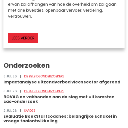
ervan zal afhangen van hoe de overheid om zal gaan
met drie kwesties: openbaar vervoer, verdeling,
vertrouwen.
LEES VERDER
Onderzoeken
3 JUL 26
DE BELEIDSONDERZOEKERS
Impactanalyse uitzendverbod vleessector afgerond
3 JUL 26
DE BELEIDSONDERZOEKERS
BOVAG en vakbonden aan de slag met uitkomsten
cao-onderzoek
2 JUL 26
SARDES
Evaluatie BoekStartcoaches: belangrijke schakel in
vroege taalontwikkeling