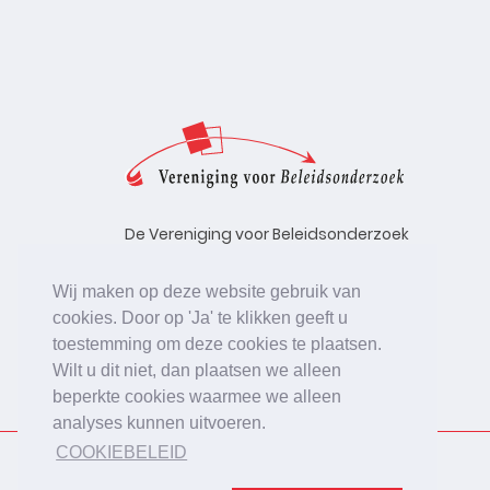
De Vereniging voor Beleidsonderzoek
stelt zich ten doel de kwaliteit te
bevorderen van beleidsonderzoek,
Wij maken op deze website gebruik van
uitgevoerd in opdracht van
cookies. Door op 'Ja' te klikken geeft u
beleidsinstanties, uitvoerende
toestemming om deze cookies te plaatsen.
organisaties en bedrijfsleven.
Wilt u dit niet, dan plaatsen we alleen
beperkte cookies waarmee we alleen
analyses kunnen uitvoeren.
COOKIEBELEID