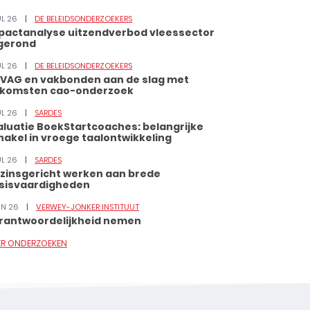
UL 26
DE BELEIDSONDERZOEKERS
pactanalyse uitzendverbod vleessector
gerond
UL 26
DE BELEIDSONDERZOEKERS
VAG en vakbonden aan de slag met
tkomsten cao-onderzoek
UL 26
SARDES
aluatie BoekStartcoaches: belangrijke
hakel in vroege taalontwikkeling
UL 26
SARDES
zinsgericht werken aan brede
sisvaardigheden
JUN 26
VERWEY-JONKER INSTITUUT
rantwoordelijkheid nemen
ER ONDERZOEKEN