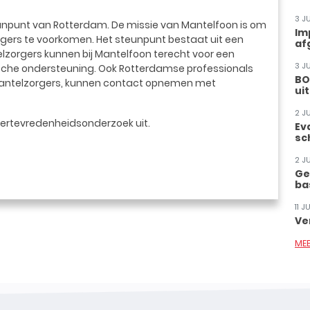
3 J
unpunt van Rotterdam. De missie van Mantelfoon is om
Im
ers te voorkomen. Het steunpunt bestaat uit een
af
zorgers kunnen bij Mantelfoon terecht voor een
3 J
tische ondersteuning. Ook Rotterdamse professionals
BO
mantelzorgers, kunnen contact opnemen met
ui
2 J
nertevredenheidsonderzoek uit.
Ev
sc
2 J
Ge
ba
11 
Ve
ME