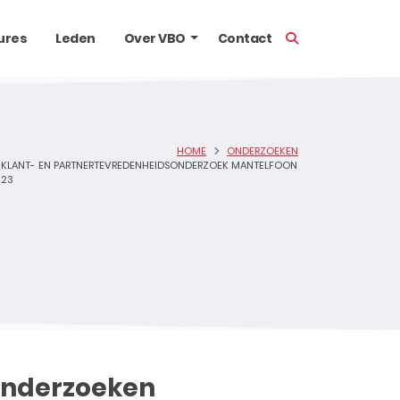
TOON ZOEKBALK
ures
Leden
Over VBO
Contact
HOME
ONDERZOEKEN
KLANT- EN PARTNERTEVREDENHEIDSONDERZOEK MANTELFOON
023
nderzoeken