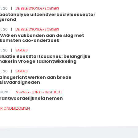
UL 26
DE BELEIDSONDERZOEKERS
pactanalyse uitzendverbod vleessector
gerond
UL 26
DE BELEIDSONDERZOEKERS
VAG en vakbonden aan de slag met
tkomsten cao-onderzoek
UL 26
SARDES
aluatie BoekStartcoaches: belangrijke
hakel in vroege taalontwikkeling
UL 26
SARDES
zinsgericht werken aan brede
sisvaardigheden
JUN 26
VERWEY-JONKER INSTITUUT
rantwoordelijkheid nemen
ER ONDERZOEKEN