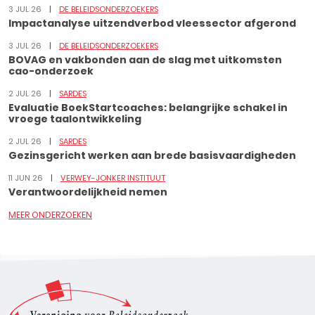
3 JUL 26
DE BELEIDSONDERZOEKERS
Impactanalyse uitzendverbod vleessector afgerond
3 JUL 26
DE BELEIDSONDERZOEKERS
BOVAG en vakbonden aan de slag met uitkomsten
cao-onderzoek
2 JUL 26
SARDES
Evaluatie BoekStartcoaches: belangrijke schakel in
vroege taalontwikkeling
2 JUL 26
SARDES
Gezinsgericht werken aan brede basisvaardigheden
11 JUN 26
VERWEY-JONKER INSTITUUT
Verantwoordelijkheid nemen
MEER ONDERZOEKEN