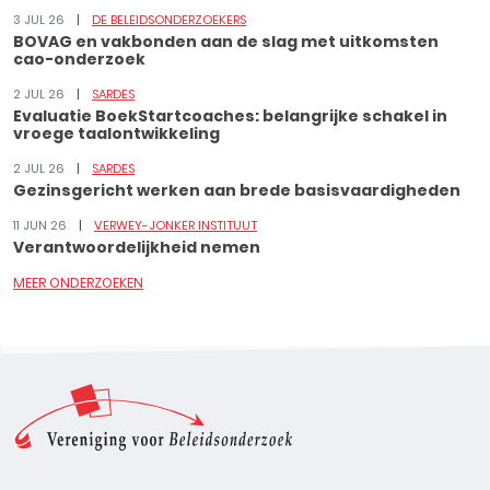
3 JUL 26
DE BELEIDSONDERZOEKERS
BOVAG en vakbonden aan de slag met uitkomsten
cao-onderzoek
2 JUL 26
SARDES
Evaluatie BoekStartcoaches: belangrijke schakel in
vroege taalontwikkeling
2 JUL 26
SARDES
Gezinsgericht werken aan brede basisvaardigheden
11 JUN 26
VERWEY-JONKER INSTITUUT
Verantwoordelijkheid nemen
MEER ONDERZOEKEN