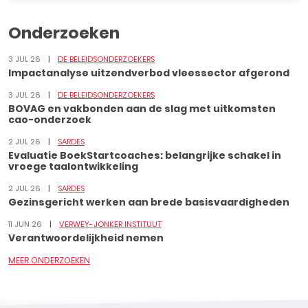
Onderzoeken
3 JUL 26
DE BELEIDSONDERZOEKERS
Impactanalyse uitzendverbod vleessector afgerond
3 JUL 26
DE BELEIDSONDERZOEKERS
BOVAG en vakbonden aan de slag met uitkomsten
cao-onderzoek
2 JUL 26
SARDES
Evaluatie BoekStartcoaches: belangrijke schakel in
vroege taalontwikkeling
2 JUL 26
SARDES
Gezinsgericht werken aan brede basisvaardigheden
11 JUN 26
VERWEY-JONKER INSTITUUT
Verantwoordelijkheid nemen
MEER ONDERZOEKEN