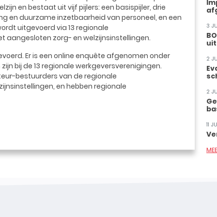
Im
n en bestaat uit vijf pijlers: een basispijler, drie
af
holing en duurzame inzetbaarheid van personeel, en een
3 J
wordt uitgevoerd via 13 regionale
BO
 aangesloten zorg- en welzijnsinstellingen.
ui
gevoerd. Er is een online enquête afgenomen onder
2 J
 zijn bij de 13 regionale werkgeversverenigingen.
Ev
teur-bestuurders van de regionale
sc
ijnsinstellingen, en hebben regionale
2 J
Ge
ba
11 
Ve
ME