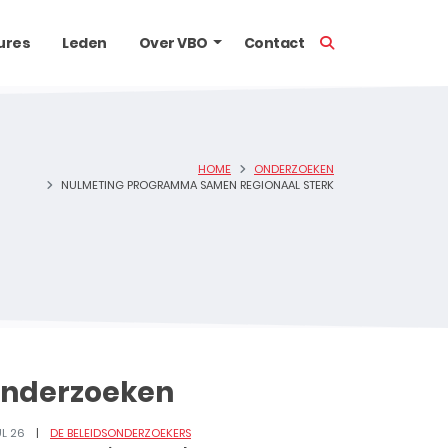
TOON ZOEKBALK
ures
Leden
Over VBO
Contact
HOME
ONDERZOEKEN
NULMETING PROGRAMMA SAMEN REGIONAAL STERK
nderzoeken
UL 26
DE BELEIDSONDERZOEKERS