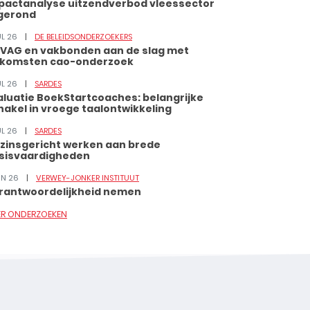
pactanalyse uitzendverbod vleessector
gerond
UL 26
DE BELEIDSONDERZOEKERS
VAG en vakbonden aan de slag met
tkomsten cao-onderzoek
UL 26
SARDES
aluatie BoekStartcoaches: belangrijke
hakel in vroege taalontwikkeling
UL 26
SARDES
zinsgericht werken aan brede
sisvaardigheden
JUN 26
VERWEY-JONKER INSTITUUT
rantwoordelijkheid nemen
ER ONDERZOEKEN