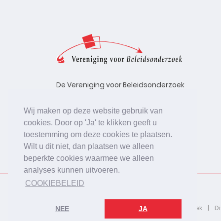
De Vereniging voor Beleidsonderzoek
stelt zich ten doel de kwaliteit te
bevorderen van beleidsonderzoek,
Wij maken op deze website gebruik van
uitgevoerd in opdracht van
cookies. Door op 'Ja' te klikken geeft u
beleidsinstanties, uitvoerende
toestemming om deze cookies te plaatsen.
organisaties en bedrijfsleven.
Wilt u dit niet, dan plaatsen we alleen
beperkte cookies waarmee we alleen
analyses kunnen uitvoeren.
COOKIEBELEID
2026 © De Vereniging voor Beleidsonderzoek
D
NEE
JA