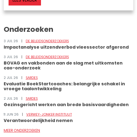
LEES VERDER
Onderzoeken
3 JUL 26
DE BELEIDSONDERZOEKERS
Impactanalyse uitzendverbod vleessector afgerond
3 JUL 26
DE BELEIDSONDERZOEKERS
BOVAG en vakbonden aan de slag met uitkomsten
cao-onderzoek
2 JUL 26
SARDES
Evaluatie BoekStartcoaches: belangrijke schakel in
vroege taalontwikkeling
2 JUL 26
SARDES
Gezinsgericht werken aan brede basisvaardigheden
11 JUN 26
VERWEY-JONKER INSTITUUT
Verantwoordelijkheid nemen
MEER ONDERZOEKEN