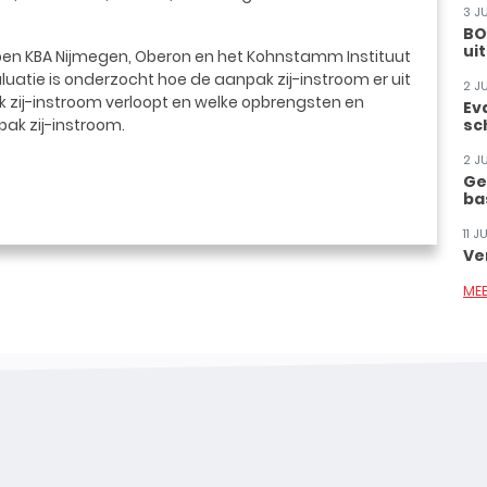
3 J
BO
ui
ben KBA Nijmegen, Oberon en het Kohnstamm Instituut
luatie is onderzocht hoe de aanpak zij-instroom er uit
2 J
ak zij-instroom verloopt en welke opbrengsten en
Ev
pak zij-instroom.
sc
2 J
Ge
ba
11 
Ve
ME