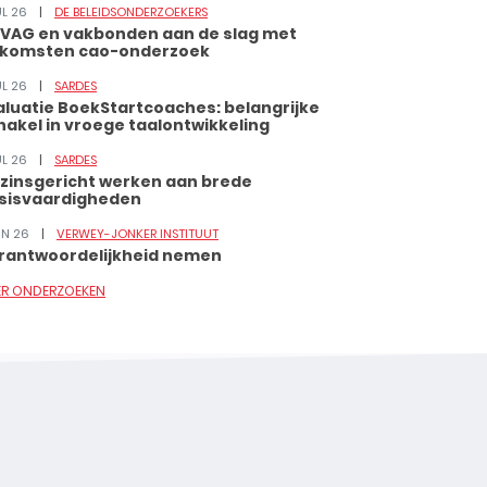
UL 26
DE BELEIDSONDERZOEKERS
VAG en vakbonden aan de slag met
tkomsten cao-onderzoek
UL 26
SARDES
aluatie BoekStartcoaches: belangrijke
hakel in vroege taalontwikkeling
UL 26
SARDES
zinsgericht werken aan brede
sisvaardigheden
JUN 26
VERWEY-JONKER INSTITUUT
rantwoordelijkheid nemen
ER ONDERZOEKEN