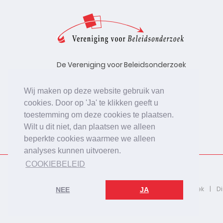
De Vereniging voor Beleidsonderzoek
stelt zich ten doel de kwaliteit te
bevorderen van beleidsonderzoek,
Wij maken op deze website gebruik van
uitgevoerd in opdracht van
cookies. Door op 'Ja' te klikken geeft u
beleidsinstanties, uitvoerende
toestemming om deze cookies te plaatsen.
organisaties en bedrijfsleven.
Wilt u dit niet, dan plaatsen we alleen
beperkte cookies waarmee we alleen
analyses kunnen uitvoeren.
COOKIEBELEID
2026 © De Vereniging voor Beleidsonderzoek
D
NEE
JA