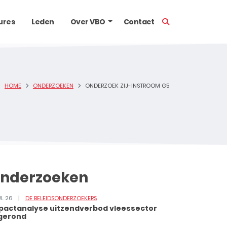
TOON ZOEKBALK
ures
Leden
Over VBO
Contact
HOME
ONDERZOEKEN
ONDERZOEK ZIJ-INSTROOM G5
nderzoeken
UL 26
DE BELEIDSONDERZOEKERS
pactanalyse uitzendverbod vleessector
gerond