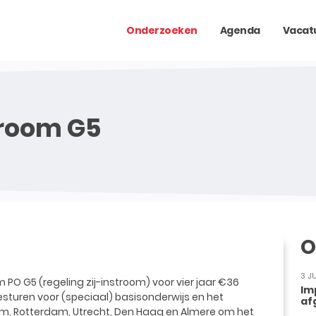
Onderzoeken
Agenda
Vacat
troom G5
O
3 J
m PO G5 (regeling zij-instroom) voor vier jaar €36
Im
sturen voor (speciaal) basisonderwijs en het
af
am, Rotterdam, Utrecht, Den Haag en Almere om het