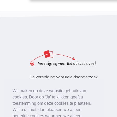
De Vereniging voor Beleidsonderzoek
stelt zich ten doel de kwaliteit te
bevorderen van beleidsonderzoek,
Wij maken op deze website gebruik van
uitgevoerd in opdracht van
cookies. Door op 'Ja' te klikken geeft u
beleidsinstanties, uitvoerende
toestemming om deze cookies te plaatsen.
organisaties en bedrijfsleven.
Wilt u dit niet, dan plaatsen we alleen
beperkte cookies waarmee we alleen