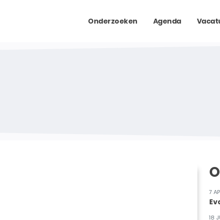
Onderzoeken
Agenda
Vacat
O
7 A
Ev
18 