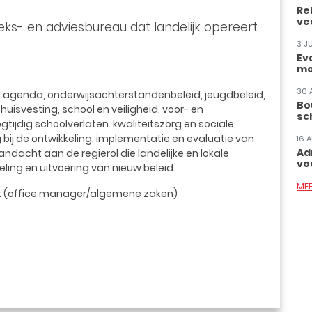
Re
ve
ks- en adviesbureau dat landelijk opereert
3 J
Ev
mo
30 
ve agenda, onderwijsachterstandenbeleid, jeugdbeleid,
Bo
huisvesting, school en veiligheid, voor- en
sc
tijdig schoolverlaten. kwaliteitszorg en sociale
bij de ontwikkeling, implementatie en evaluatie van
16 
Ad
dacht aan de regierol die landelijke en lokale
vo
eling en uitvoering van nieuw beleid.
ME
egt (office manager/algemene zaken)