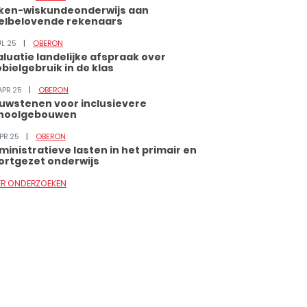
ken-wiskundeonderwijs aan
elbelovende rekenaars
UL 25
OBERON
aluatie landelijke afspraak over
bielgebruik in de klas
APR 25
OBERON
uwstenen voor inclusievere
hoolgebouwen
APR 25
OBERON
ministratieve lasten in het primair en
ortgezet onderwijs
ER ONDERZOEKEN