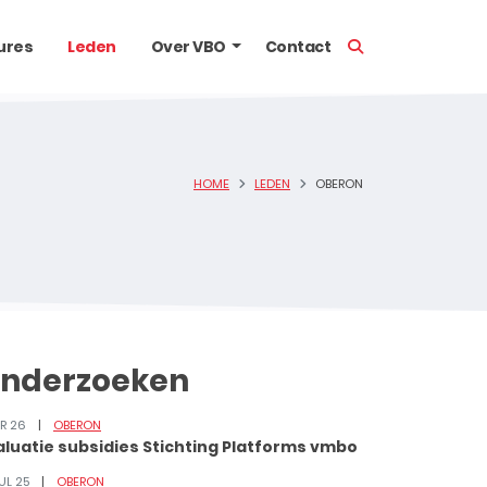
TOON ZOEKBALK
ures
Leden
Over VBO
Contact
HOME
LEDEN
OBERON
nderzoeken
PR 26
OBERON
aluatie subsidies Stichting Platforms vmbo
JUL 25
OBERON