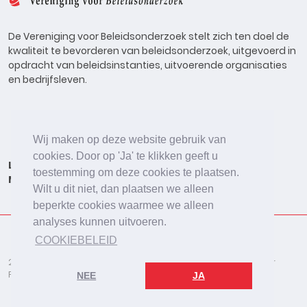
De Vereniging voor Beleidsonderzoek stelt zich ten doel de
kwaliteit te bevorderen van beleidsonderzoek, uitgevoerd in
opdracht van beleidsinstanties, uitvoerende organisaties
en bedrijfsleven.
Wij maken op deze website gebruik van
cookies. Door op 'Ja' te klikken geeft u
Lid worden
Onderzoeken
Agenda
Vacatures
toestemming om deze cookies te plaatsen.
Meldpunt
Beleidsonderzoek Online
Wilt u dit niet, dan plaatsen we alleen
beperkte cookies waarmee we alleen
analyses kunnen uitvoeren.
COOKIEBELEID
2026 © De Vereniging voor Beleidsonderzoek
Disclaimer
Privacybeleid
Cookies
NEE
JA