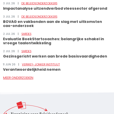
3 JUL 26
DE BELEIDSONDERZOEKERS
Impactanalyse uitzendverbod vleessector afgerond
3 JUL 26
DE BELEIDSONDERZOEKERS
BOVAG en vakbonden aan de slag met uitkomsten
cao-onderzoek
2 JUL 26
SARDES
Evaluatie BoekStartcoaches: belangrijke schakel in
vroege taalontwikkeling
2 JUL 26
SARDES
Gezinsgericht werken aan brede basisvaardigheden
11 JUN 26
VERWEY-JONKER INSTITUUT
Verantwoordelijkheid nemen
MEER ONDERZOEKEN