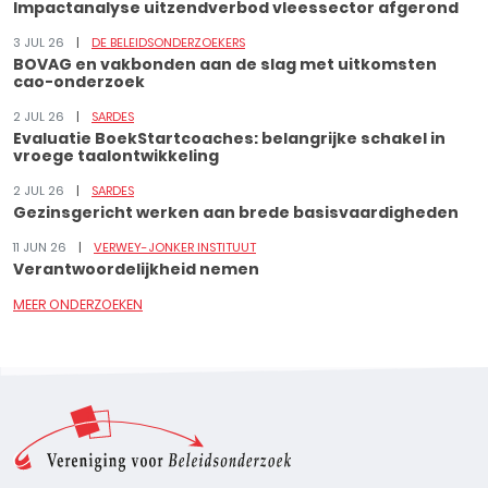
Impactanalyse uitzendverbod vleessector afgerond
3 JUL 26
DE BELEIDSONDERZOEKERS
BOVAG en vakbonden aan de slag met uitkomsten
cao-onderzoek
2 JUL 26
SARDES
Evaluatie BoekStartcoaches: belangrijke schakel in
vroege taalontwikkeling
2 JUL 26
SARDES
Gezinsgericht werken aan brede basisvaardigheden
11 JUN 26
VERWEY-JONKER INSTITUUT
Verantwoordelijkheid nemen
MEER ONDERZOEKEN