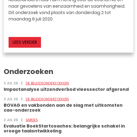
naar gevoelens van eenzaamheid en saamhorigheid.
Dit onderzoek vond plaats van donderdag 2 tot
maandag 6 juli 2020.
LEES VERDER
Onderzoeken
3 JUL 26
DE BELEIDSONDERZOEKERS
Impactanalyse uitzendverbod vleessector afgerond
3 JUL 26
DE BELEIDSONDERZOEKERS
BOVAG en vakbonden aan de slag met uitkomsten
cao-onderzoek
2 JUL 26
SARDES
Evaluatie BoekStartcoaches: belangrijke schakel in
vroege taalontwikkeling