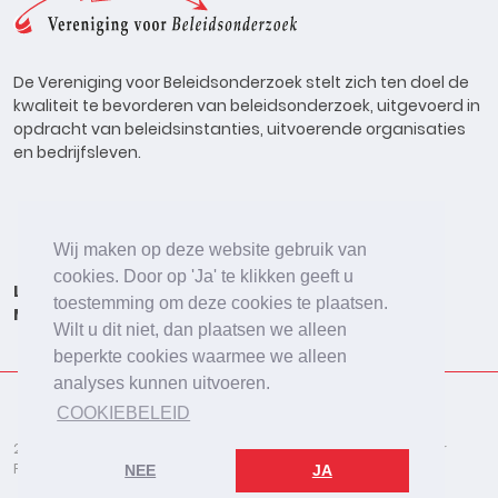
De Vereniging voor Beleidsonderzoek stelt zich ten doel de
kwaliteit te bevorderen van beleidsonderzoek, uitgevoerd in
opdracht van beleidsinstanties, uitvoerende organisaties
en bedrijfsleven.
Wij maken op deze website gebruik van
cookies. Door op 'Ja' te klikken geeft u
Lid worden
Onderzoeken
Agenda
Vacatures
toestemming om deze cookies te plaatsen.
Meldpunt
Beleidsonderzoek Online
Wilt u dit niet, dan plaatsen we alleen
beperkte cookies waarmee we alleen
analyses kunnen uitvoeren.
COOKIEBELEID
2026 © De Vereniging voor Beleidsonderzoek
Disclaimer
Privacybeleid
Cookies
NEE
JA