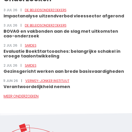
3 JUL 26
DE BELEIDSONDERZOEKERS
Impactanalyse uitzendverbod vleessector afgerond
3 JUL 26
DE BELEIDSONDERZOEKERS
BOVAG en vakbonden aan de slag met uitkomsten
cao-onderzoek
2 JUL 26
SARDES
Evaluatie BoekStartcoaches: belangrijke schakel in
vroege taalontwikkeling
2 JUL 26
SARDES
Gezinsgericht werken aan brede basisvaardigheden
11 JUN 26
VERWEY-JONKER INSTITUUT
Verantwoordelijkheid nemen
MEER ONDERZOEKEN