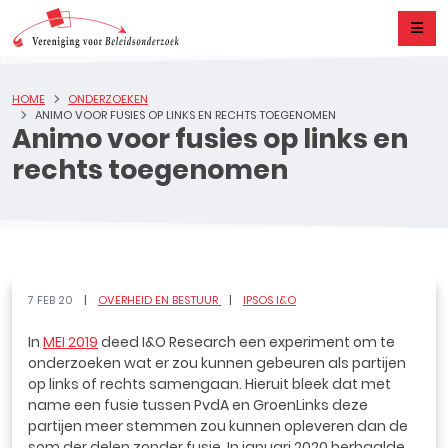
HOME
ONDERZOEKEN
ANIMO VOOR FUSIES OP LINKS EN RECHTS TOEGENOMEN
Animo voor fusies op links en
rechts toegenomen
7 FEB 20
OVERHEID EN BESTUUR
IPSOS I&O
In
MEI 2019
deed I&O Research een experiment om te
onderzoeken wat er zou kunnen gebeuren als partijen
op links of rechts samengaan. Hieruit bleek dat met
name een fusie tussen PvdA en GroenLinks deze
partijen meer stemmen zou kunnen opleveren dan de
som der delen zonder fusie. In januari 2020 herhaalde