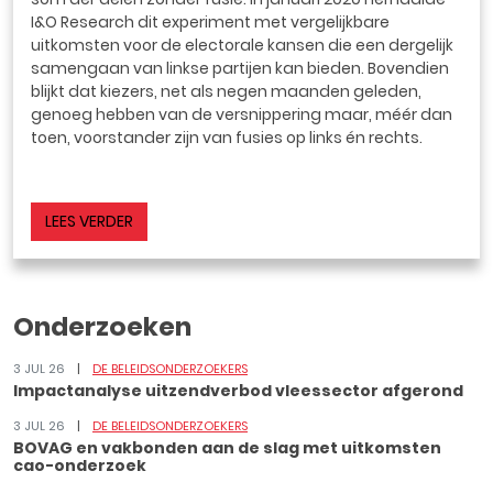
I&O Research dit experiment met vergelijkbare
uitkomsten voor de electorale kansen die een dergelijk
samengaan van linkse partijen kan bieden. Bovendien
blijkt dat kiezers, net als negen maanden geleden,
genoeg hebben van de versnippering maar, méér dan
toen, voorstander zijn van fusies op links én rechts.
LEES VERDER
Onderzoeken
3 JUL 26
DE BELEIDSONDERZOEKERS
Impactanalyse uitzendverbod vleessector afgerond
3 JUL 26
DE BELEIDSONDERZOEKERS
BOVAG en vakbonden aan de slag met uitkomsten
cao-onderzoek