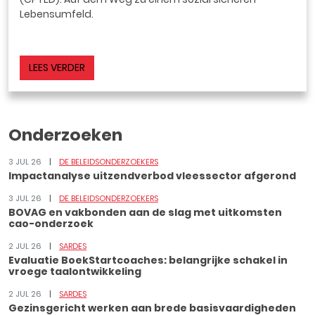
Lebensumfeld.
LEES VERDER
Onderzoeken
3 JUL 26
DE BELEIDSONDERZOEKERS
Impactanalyse uitzendverbod vleessector afgerond
3 JUL 26
DE BELEIDSONDERZOEKERS
BOVAG en vakbonden aan de slag met uitkomsten
cao-onderzoek
2 JUL 26
SARDES
Evaluatie BoekStartcoaches: belangrijke schakel in
vroege taalontwikkeling
2 JUL 26
SARDES
Gezinsgericht werken aan brede basisvaardigheden