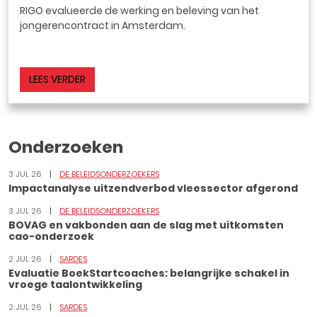
RIGO evalueerde de werking en beleving van het
jongerencontract in Amsterdam.
LEES VERDER
Onderzoeken
3 JUL 26
DE BELEIDSONDERZOEKERS
Impactanalyse uitzendverbod vleessector afgerond
3 JUL 26
DE BELEIDSONDERZOEKERS
BOVAG en vakbonden aan de slag met uitkomsten
cao-onderzoek
2 JUL 26
SARDES
Evaluatie BoekStartcoaches: belangrijke schakel in
vroege taalontwikkeling
2 JUL 26
SARDES