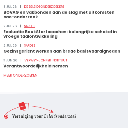
3 JUL 26
DE BELEIDSONDERZOEKERS
BOVAG en vakbonden aan de slag met uitkomsten
cao-onderzoek
2 JUL 26
SARDES
Evaluatie BoekStartcoaches: belangrijke schakel in
vroege taalontwikkeling
2 JUL 26
SARDES
Gezinsgericht werken aan brede basisvaardigheden
11 JUN 26
VERWEY-JONKER INSTITUUT
Verantwoordelijkheid nemen
MEER ONDERZOEKEN