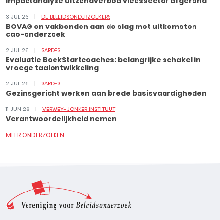
Impactanalyse uitzendverbod vleessector afgerond
3 JUL 26
DE BELEIDSONDERZOEKERS
BOVAG en vakbonden aan de slag met uitkomsten
cao-onderzoek
2 JUL 26
SARDES
Evaluatie BoekStartcoaches: belangrijke schakel in
vroege taalontwikkeling
2 JUL 26
SARDES
Gezinsgericht werken aan brede basisvaardigheden
11 JUN 26
VERWEY-JONKER INSTITUUT
Verantwoordelijkheid nemen
MEER ONDERZOEKEN