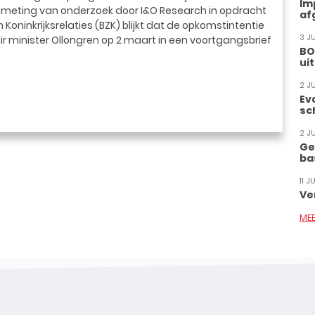
Im
 meting van onderzoek door I&O Research in opdracht
af
Koninkrijksrelaties (BZK) blijkt dat de opkomstintentie
3 J
air minister Ollongren op 2 maart in een voortgangsbrief
BO
ui
2 J
Ev
sc
2 J
Ge
ba
11 
Ve
ME