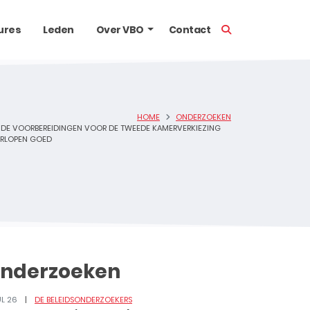
TOON ZOEKBALK
ures
Leden
Over VBO
Contact
HOME
ONDERZOEKEN
DE VOORBEREIDINGEN VOOR DE TWEEDE KAMERVERKIEZING
RLOPEN GOED
nderzoeken
UL 26
DE BELEIDSONDERZOEKERS