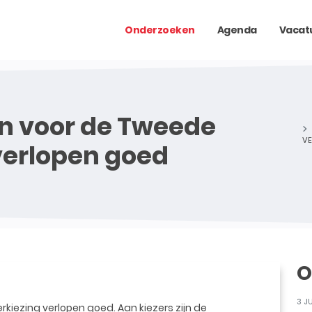
Onderzoeken
Agenda
Vacat
n voor de Tweede
VE
verlopen goed
O
3 J
iezing verlopen goed. Aan kiezers zijn de