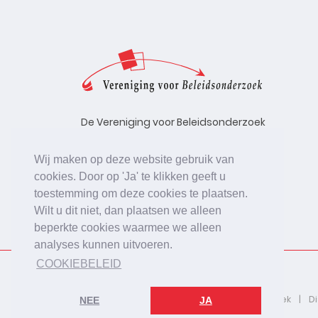
De Vereniging voor Beleidsonderzoek
stelt zich ten doel de kwaliteit te
bevorderen van beleidsonderzoek,
Wij maken op deze website gebruik van
uitgevoerd in opdracht van
cookies. Door op 'Ja' te klikken geeft u
beleidsinstanties, uitvoerende
toestemming om deze cookies te plaatsen.
organisaties en bedrijfsleven.
Wilt u dit niet, dan plaatsen we alleen
beperkte cookies waarmee we alleen
analyses kunnen uitvoeren.
COOKIEBELEID
2026 © De Vereniging voor Beleidsonderzoek
D
NEE
JA