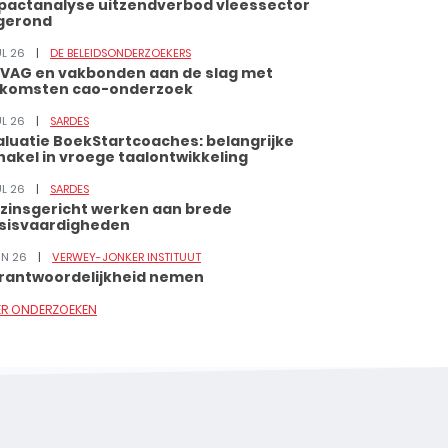
pactanalyse uitzendverbod vleessector
gerond
UL 26
DE BELEIDSONDERZOEKERS
VAG en vakbonden aan de slag met
tkomsten cao-onderzoek
UL 26
SARDES
aluatie BoekStartcoaches: belangrijke
hakel in vroege taalontwikkeling
UL 26
SARDES
zinsgericht werken aan brede
sisvaardigheden
JUN 26
VERWEY-JONKER INSTITUUT
rantwoordelijkheid nemen
ER ONDERZOEKEN