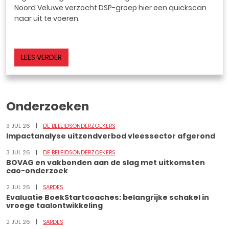
Noord Veluwe verzocht DSP-groep hier een quickscan
naar uit te voeren.
LEES VERDER
Onderzoeken
3 JUL 26
DE BELEIDSONDERZOEKERS
Impactanalyse uitzendverbod vleessector afgerond
3 JUL 26
DE BELEIDSONDERZOEKERS
BOVAG en vakbonden aan de slag met uitkomsten
cao-onderzoek
2 JUL 26
SARDES
Evaluatie BoekStartcoaches: belangrijke schakel in
vroege taalontwikkeling
2 JUL 26
SARDES