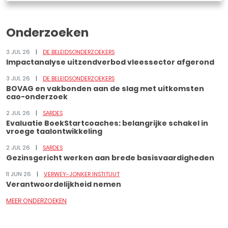
Onderzoeken
3 JUL 26
DE BELEIDSONDERZOEKERS
Impactanalyse uitzendverbod vleessector afgerond
3 JUL 26
DE BELEIDSONDERZOEKERS
BOVAG en vakbonden aan de slag met uitkomsten
cao-onderzoek
2 JUL 26
SARDES
Evaluatie BoekStartcoaches: belangrijke schakel in
vroege taalontwikkeling
2 JUL 26
SARDES
Gezinsgericht werken aan brede basisvaardigheden
11 JUN 26
VERWEY-JONKER INSTITUUT
Verantwoordelijkheid nemen
MEER ONDERZOEKEN