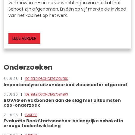
vertrouwen in - en de verwachtingen van het kabinet
Schoof zijn afgenomen. En één op vijf merkte de invloed
van het kabinet op het werk.
LEES VERDER
Onderzoeken
3 JUL 26
DE BELEIDSONDERZOEKERS
Impactanalyse uitzendverbod vleessector afgerond
3 JUL 26
DE BELEIDSONDERZOEKERS
BOVAG en vakbonden aan de slag met uitkomsten
cao-onderzoek
2 JUL 26
SARDES
Evaluatie BoekStartcoaches: belangrijke schakel in
vroege taalontwikkeling