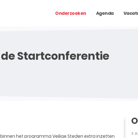
Onderzoeken
Agenda
Vacat
 de Startconferentie
O
3 J
h binnen het programma Veilige Steden extra inzetten