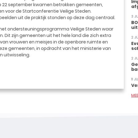
Im
. Op 22 september kwamen betrokken gemeenten,
af
 voor de Startconferentie Veilige Steden.
3 J
beelden uit de praktijk stonden op deze dag centraal.
BO
ui
n het ondersteuningsprogramma Veilige Steden waar
it zijn gemeenten uit het hele land die zich extra
2 J
d van vrouwen en meisjes in de openbare ruimte en
Ev
deze gemeenten, in opdracht van het ministerie van
sc
n uitwisseling.
2 J
Ge
ba
11 
Ve
ME