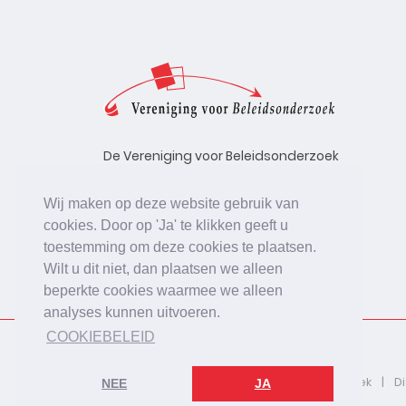
De Vereniging voor Beleidsonderzoek
stelt zich ten doel de kwaliteit te
bevorderen van beleidsonderzoek,
Wij maken op deze website gebruik van
uitgevoerd in opdracht van
cookies. Door op 'Ja' te klikken geeft u
beleidsinstanties, uitvoerende
toestemming om deze cookies te plaatsen.
organisaties en bedrijfsleven.
Wilt u dit niet, dan plaatsen we alleen
beperkte cookies waarmee we alleen
analyses kunnen uitvoeren.
COOKIEBELEID
2026 © De Vereniging voor Beleidsonderzoek
D
NEE
JA