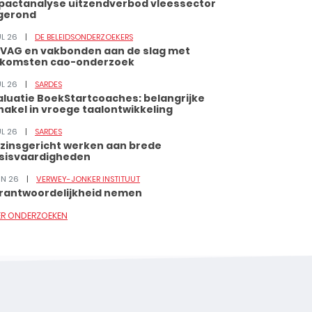
pactanalyse uitzendverbod vleessector
gerond
UL 26
DE BELEIDSONDERZOEKERS
VAG en vakbonden aan de slag met
tkomsten cao-onderzoek
UL 26
SARDES
aluatie BoekStartcoaches: belangrijke
hakel in vroege taalontwikkeling
UL 26
SARDES
zinsgericht werken aan brede
sisvaardigheden
JUN 26
VERWEY-JONKER INSTITUUT
rantwoordelijkheid nemen
ER ONDERZOEKEN