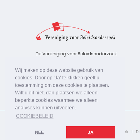
De Vereniging voor Beleidsonderzoek
stelt zich ten doel de kwaliteit te
bevorderen van beleidsonderzoek,
Wij maken op deze website gebruik van
uitgevoerd in opdracht van
cookies. Door op 'Ja' te klikken geeft u
beleidsinstanties, uitvoerende
toestemming om deze cookies te plaatsen.
organisaties en bedrijfsleven.
Wilt u dit niet, dan plaatsen we alleen
beperkte cookies waarmee we alleen
analyses kunnen uitvoeren.
COOKIEBELEID
2026 © De Vereniging voor Beleidsonderzoek
D
NEE
JA