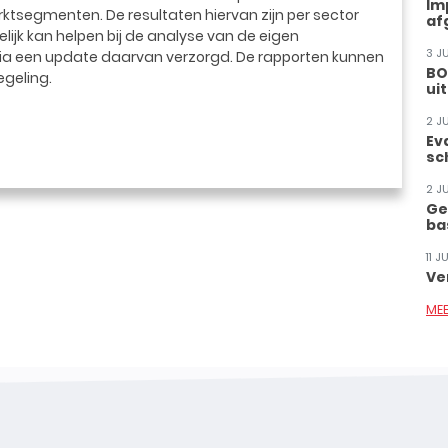
Im
ktsegmenten. De resultaten hiervan zijn per sector
af
ijk kan helpen bij de analyse van de eigen
3 J
ia een update daarvan verzorgd. De rapporten kunnen
BO
egeling.
ui
2 J
Ev
sc
2 J
Ge
ba
11 
Ve
ME