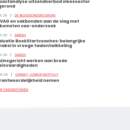
pactanalyse uitzendverbod vleessector
gerond
UL 26
DE BELEIDSONDERZOEKERS
VAG en vakbonden aan de slag met
tkomsten cao-onderzoek
UL 26
SARDES
aluatie BoekStartcoaches: belangrijke
hakel in vroege taalontwikkeling
UL 26
SARDES
zinsgericht werken aan brede
sisvaardigheden
JUN 26
VERWEY-JONKER INSTITUUT
rantwoordelijkheid nemen
ER ONDERZOEKEN