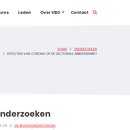
TOON ZOEKBALK
ures
Leden
Over VBO
Contact
HOME
ONDERZOEKEN
EFFECTEN VAN CORONA OP DE SECTORALE ARBEIDSMARKT
nderzoeken
UL 26
DE BELEIDSONDERZOEKERS