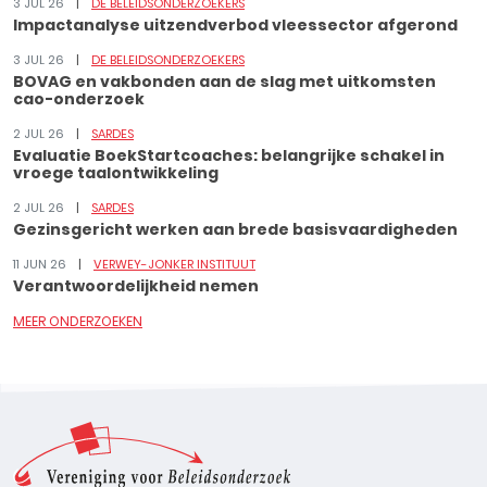
3 JUL 26
DE BELEIDSONDERZOEKERS
Impactanalyse uitzendverbod vleessector afgerond
3 JUL 26
DE BELEIDSONDERZOEKERS
BOVAG en vakbonden aan de slag met uitkomsten
cao-onderzoek
2 JUL 26
SARDES
Evaluatie BoekStartcoaches: belangrijke schakel in
vroege taalontwikkeling
2 JUL 26
SARDES
Gezinsgericht werken aan brede basisvaardigheden
11 JUN 26
VERWEY-JONKER INSTITUUT
Verantwoordelijkheid nemen
MEER ONDERZOEKEN