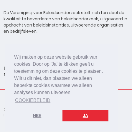
De Vereniging voor Beleidsonderzoek stelt zich ten doel de
kwaliteit te bevorderen van beleidsonderzoek, uitgevoerd in
opdracht van beleidsinstanties, uitvoerende organisaties
en bedrijfsleven.
Wij maken op deze website gebruik van
cookies. Door op 'Ja' te klikken geeft u
Lid worden
Onderzoeken
Agenda
Vacatures
toestemming om deze cookies te plaatsen.
Meldpunt
Beleidsonderzoek Online
Wilt u dit niet, dan plaatsen we alleen
beperkte cookies waarmee we alleen
analyses kunnen uitvoeren.
COOKIEBELEID
2026 © De Vereniging voor Beleidsonderzoek
Disclaimer
Privacybeleid
Cookies
NEE
JA