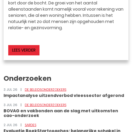
kort door de bocht. De groei van het aantal
alleenstaanden komt namelijk vooral voor rekening van
senioren, die al een woning hebben. Intussen is het
natuurlijk niet zo dat mensen zijn opgehouden met
relatie- en gezinsvorming.
LEES VERDER
Onderzoeken
3 JUL 26
DE BELEIDSONDERZOEKERS
Impactanalyse uitzendverbod vleessector afgerond
3 JUL 26
DE BELEIDSONDERZOEKERS
BOVAG en vakbonden aan de slag met uitkomsten
cao-onderzoek
2 JUL 26
SARDES
Evaluatie BoekStartcoaches: belangrijke schakel in