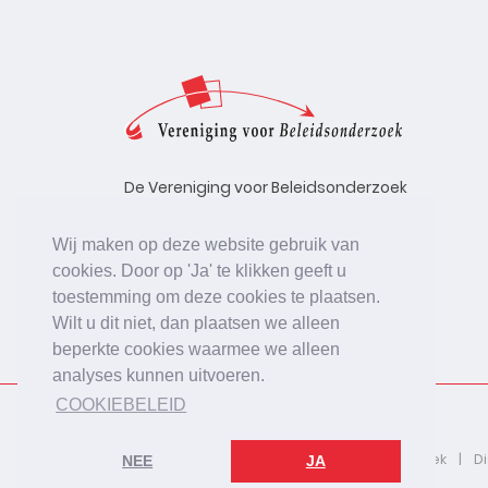
De Vereniging voor Beleidsonderzoek
stelt zich ten doel de kwaliteit te
bevorderen van beleidsonderzoek,
Wij maken op deze website gebruik van
uitgevoerd in opdracht van
cookies. Door op 'Ja' te klikken geeft u
beleidsinstanties, uitvoerende
toestemming om deze cookies te plaatsen.
organisaties en bedrijfsleven.
Wilt u dit niet, dan plaatsen we alleen
beperkte cookies waarmee we alleen
analyses kunnen uitvoeren.
COOKIEBELEID
2026 © De Vereniging voor Beleidsonderzoek
D
NEE
JA