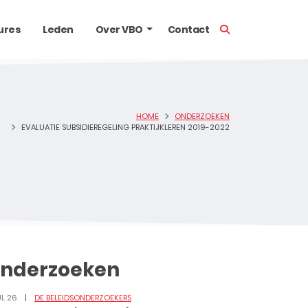
TOON ZOEKBALK
ures
Leden
Over VBO
Contact
HOME
ONDERZOEKEN
EVALUATIE SUBSIDIEREGELING PRAKTIJKLEREN 2019-2022
nderzoeken
UL 26
DE BELEIDSONDERZOEKERS