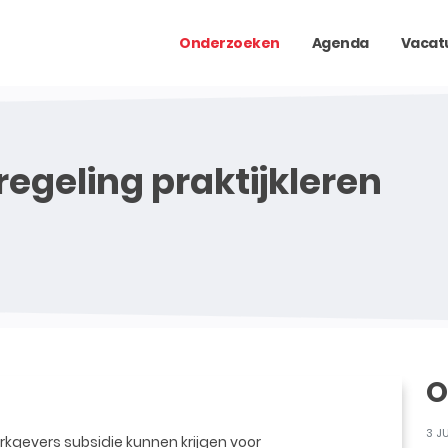
Onderzoeken
Agenda
Vacat
regeling praktijkleren
O
3 J
erkgevers subsidie kunnen krijgen voor