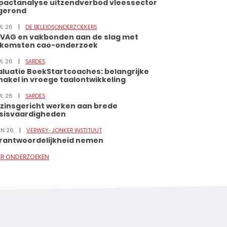
pactanalyse uitzendverbod vleessector
gerond
UL 26
DE BELEIDSONDERZOEKERS
VAG en vakbonden aan de slag met
tkomsten cao-onderzoek
UL 26
SARDES
aluatie BoekStartcoaches: belangrijke
hakel in vroege taalontwikkeling
UL 26
SARDES
zinsgericht werken aan brede
sisvaardigheden
JUN 26
VERWEY-JONKER INSTITUUT
rantwoordelijkheid nemen
ER ONDERZOEKEN