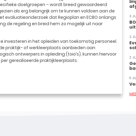
Im
specifieke doelgroepen – wordt breed gewaardeerd
af
gezien als erg belangrijk om te kunnen voldoen aan de
3 J
t het evaluatieonderzoek dat Regioplan en ECBO onlangs
BO
eng de regeling en breid hem zo mogelijk uit naar
ui
2 J
e investeren in het opleiden van toekomstig personeel.
Ev
e praktijk- of werkleerplaats aanbieden aan
sc
gisch ontwerpers in opleiding (toio’s), kunnen hiervoor
2 J
per gerealiseerde praktijkleerplaats.
Ge
ba
11 
Ve
ME