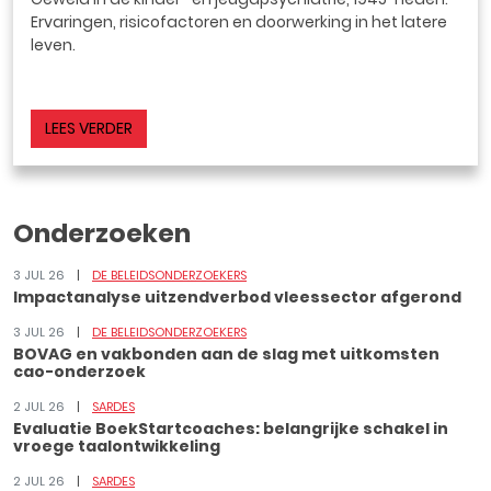
Ervaringen, risicofactoren en doorwerking in het latere
leven.
LEES VERDER
Onderzoeken
3 JUL 26
DE BELEIDSONDERZOEKERS
Impactanalyse uitzendverbod vleessector afgerond
3 JUL 26
DE BELEIDSONDERZOEKERS
BOVAG en vakbonden aan de slag met uitkomsten
cao-onderzoek
2 JUL 26
SARDES
Evaluatie BoekStartcoaches: belangrijke schakel in
vroege taalontwikkeling
2 JUL 26
SARDES