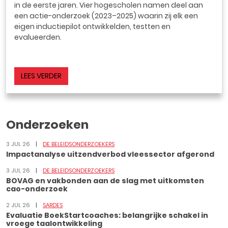
in de eerste jaren. Vier hogescholen namen deel aan
een actie-onderzoek (2023–2025) waarin zij elk een
eigen inductiepilot ontwikkelden, testten en
evalueerden.
LEES VERDER
Onderzoeken
3 JUL 26
DE BELEIDSONDERZOEKERS
Impactanalyse uitzendverbod vleessector afgerond
3 JUL 26
DE BELEIDSONDERZOEKERS
BOVAG en vakbonden aan de slag met uitkomsten
cao-onderzoek
2 JUL 26
SARDES
Evaluatie BoekStartcoaches: belangrijke schakel in
vroege taalontwikkeling